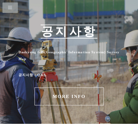
공지사항
Daekyung GIS(Geographic Information System) Survey
Map
공지사항 / Q&A
MORE INFO