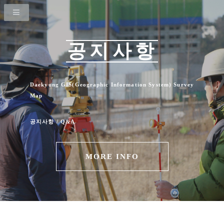
공지사항
Daekyung GIS(Geographic Information System) Survey
Map
공지사항 / Q&A
MORE INFO