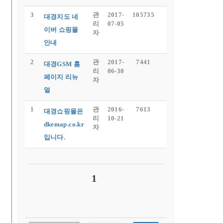
3
관
2017-
105735
대경지도 네
리
07-05
이버 쇼핑몰
자
안내
2
관
2017-
7441
대경GSM 홈
리
06-30
페이지 리뉴
자
얼
1
관
2016-
7613
대경쇼핑몰은
리
10-21
dkemap.co.kr
자
입니다.
1